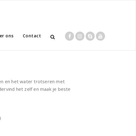
er ons
Contact
en en het water trotseren met
rvind het zelf en maak je beste
)