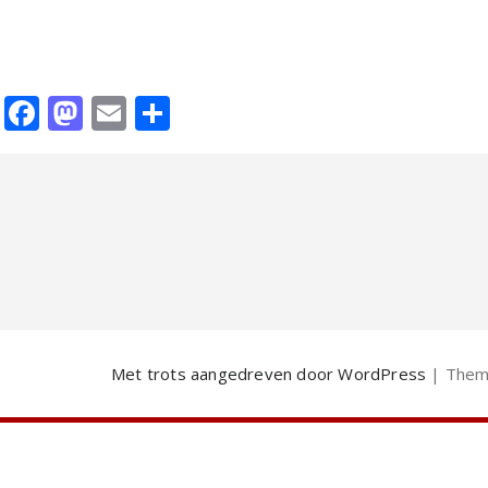
Facebook
Mastodon
Email
Delen
Met trots aangedreven door WordPress
| Them